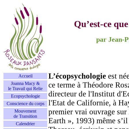
Qu’est-ce que
par Jean-
L’écopsychologie
est né
Accueil
ce terme à Théodore Rosza
Joanna Macy &
le Travail qui Relie
directeur de l'Institut d'
Ecopsychologie
l'Etat de Californie, à Ha
Conscience du corps
premier vrai ouvrage sur
Mouvement
de Transition
Earth », 1993) même s’il
Calendrier